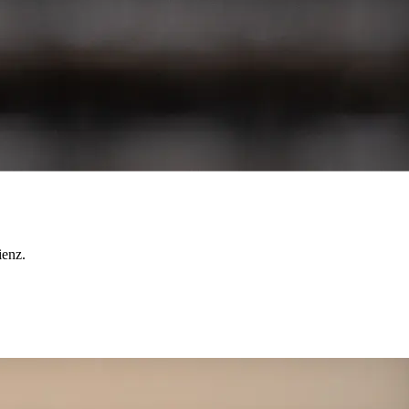
ienz.